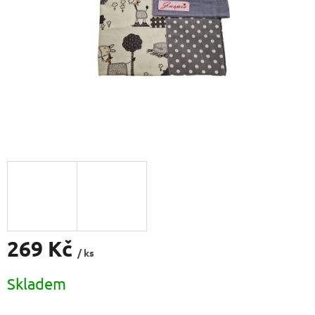
269 Kč
/ ks
Měrná
Skladem
cena: