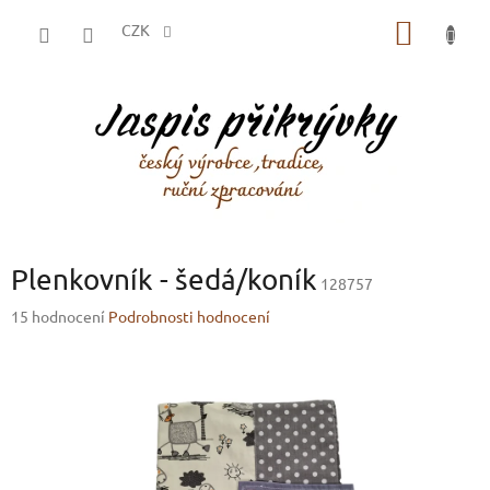
Přejít
NÁKUP
na
CZK
obsah
KOŠÍK
Plenkovník - šedá/koník
128757
Průměrné
15 hodnocení
Podrobnosti hodnocení
hodnocení
produktu
je
3,0
z
5
hvězdiček.