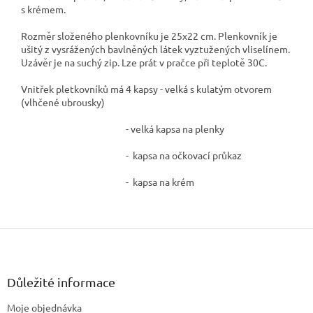
s krémem.
Rozměr složeného plenkovníku je 25x22 cm. Plenkovník je
ušitý z vysrážených bavlněných látek vyztužených vliselínem.
Uzávěr je na suchý zip. Lze prát v pračce při teplotě 30C.
Vnitřek pletkovníků má 4 kapsy - velká s kulatým otvorem
(vlhčené ubrousky)
- velká kapsa na plenky
- kapsa na očkovací průkaz
- kapsa na krém
Z
á
p
a
Důležité informace
t
Moje objednávka
í