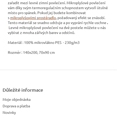
zařadit mezi levné zimní povlečení. Mikroplyšové povlečení
vám díky svým termoregulačním schopnostem vytvoří útulné
místo pro spánek. Pokud jej budete kombinovat
s
mikroplyšovými prostěradlo
, požadovaný efekt se znásobí.
Tento materiál se snadno udržuje a po vyprání rychle uschne
.
Levné mikroplyšové povlečení na dvě postele můžete u nás
vybírat z mnoha zářivých barev a odstínů.
Materiál : 100% mikrovlákno PES - 230g/m3
Rozměr : 140x200, 70x90 cm
Z
á
p
a
Důležité informace
t
Moje objednávka
í
Doprava a platba
Novinky