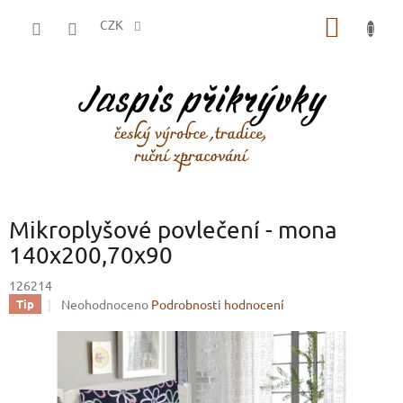
Přejít
NÁKUP
na
CZK
obsah
KOŠÍK
Mikroplyšové povlečení - mona
140x200,70x90
126214
Průměrné
Neohodnoceno
Podrobnosti hodnocení
Tip
hodnocení
produktu
je
0,0
z