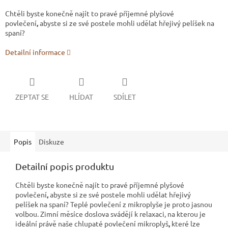
Chtěli byste konečně najít to pravé příjemné plyšové
povlečení
,
abyste si ze své postele mohli udělat hřejivý pelíšek na
spaní?
Detailní informace
ZEPTAT SE
HLÍDAT
SDÍLET
Popis
Diskuze
Detailní popis produktu
Chtěli byste konečně najít to pravé příjemné plyšové
povlečení
,
abyste si ze své postele mohli udělat hřejivý
pelíšek na spaní? Teplé povlečení z mikroplyše
je proto jasnou
volbou. Zimní měsíce doslova svádějí k relaxaci, na kterou je
ideální právě naše chlupaté povlečení mikroplyš
,
které lze