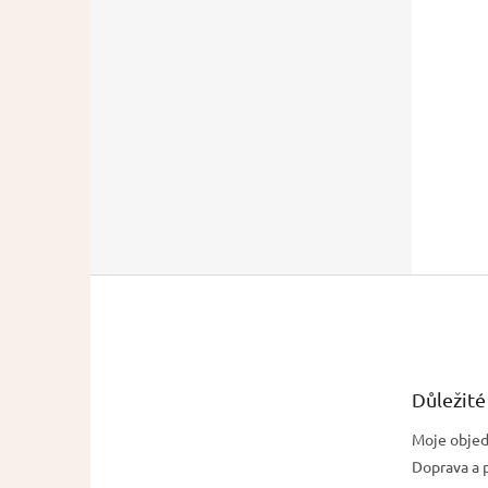
Z
á
p
a
t
Důležité
í
Moje obje
Doprava a 