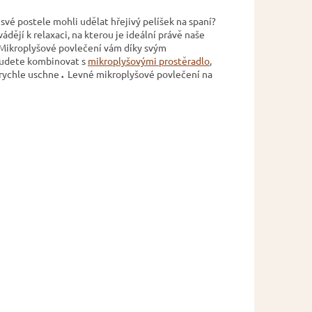
 své postele mohli udělat hřejivý pelíšek na spaní?
ádějí k relaxaci, na kterou je ideální právě naše
. Mikroplyšové povlečení vám díky svým
budete kombinovat s
mikroplyšovými prostěradlo
,
 rychle uschne
.
Levné mikroplyšové povlečení na