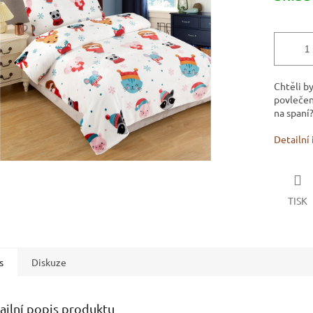
ek.
Chtěli b
povlečen
na spaní
Detailní
TISK
s
Diskuze
ailní popis produktu