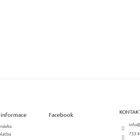
KONTAK
 informace
Facebook
info@
dnávka
733 4
platba