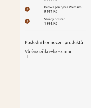
Péřová přikrývka Premium
5 971 Kč
Vlněný polštář
1 662 Kč
Poslední hodnocení produktů
Vlněná přikrývka - zimní
|
Hodnocení produktu je 5 z 5 hvězdiček.