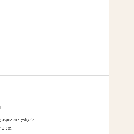
T
jaspis-prikryvky.cz
12 589