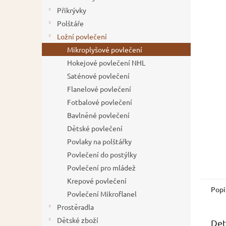
5
í
Přikrývky
hvězdič
p
Polštáře
a
Ložní povlečení
n
Mikroplyšové povlečení
e
Hokejové povlečení NHL
l
Saténové povlečení
Flanelové povlečení
Fotbalové povlečení
Bavlněné povlečení
Dětské povlečení
Povlaky na polštářky
Povlečení do postýlky
Povlečení pro mládež
Krepové povlečení
Popi
Povlečení Mikroflanel
Prostěradla
Dětské zboží
Det