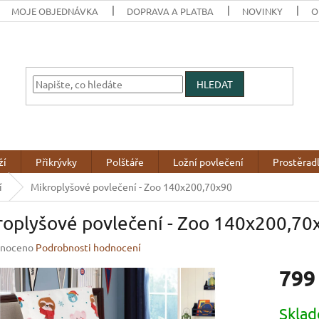
MOJE OBJEDNÁVKA
DOPRAVA A PLATBA
NOVINKY
O
HLEDAT
ží
Přikrývky
Polštáře
Ložní povlečení
Prostěrad
í
Mikroplyšové povlečení - Zoo 140x200,70x90
roplyšové povlečení - Zoo 140x200,70
né
noceno
Podrobnosti hodnocení
ení
799
u
Měrná
Skla
cena: