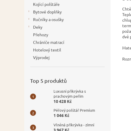
Kojící polštáře
Chtě
Bytové doplňky
Tepl
Ručníky a osušky
chlu
term
Deky
poža
Přehozy
dvě 
Chrániče matrací
Mate
Hotelový textil
Výprodej
Rozm
Top 5 produktů
Luxusní přikrývka s
prachovým peřím
10 428 Kč
Péřový polštář Premium
1 046 Kč
Vlněná přikrývka - zimní
3 967 Kč