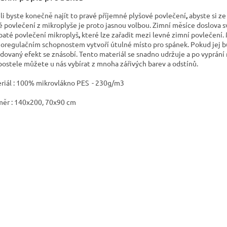
li byste konečně najít to pravé příjemné plyšové povlečení
,
abyste si ze
é povlečení z mikroplyše
je proto jasnou volbou. Zimní měsíce doslova sv
paté povlečení mikroplyš
,
které lze zařadit mezi levné zimní povlečení
oregulačním schopnostem vytvoří útulné místo pro spánek. Pokud jej 
dovaný efekt se znásobí. Tento materiál se snadno udržuje a po vyprání
postele můžete u nás vybírat z mnoha zářivých barev a odstínů.
riál : 100% mikrovlákno PES - 230g/m3
ěr : 140x200, 70x90 cm