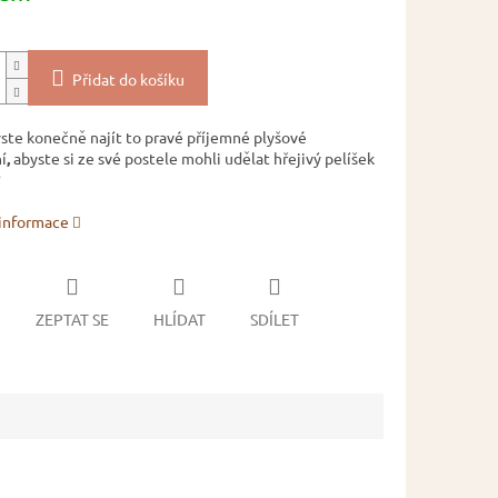
Přidat do košíku
yste konečně najít to pravé příjemné plyšové
í
,
abyste si ze své postele mohli udělat hřejivý pelíšek
?
 informace
ZEPTAT SE
HLÍDAT
SDÍLET