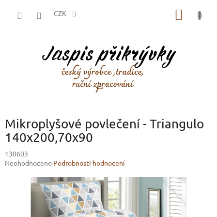
Přejít
NÁKUP
na
CZK
obsah
KOŠÍK
Mikroplyšové povlečení - Triangulo
140x200,70x90
130603
Průměrné
Neohodnoceno
Podrobnosti hodnocení
hodnocení
produktu
je
0,0
z