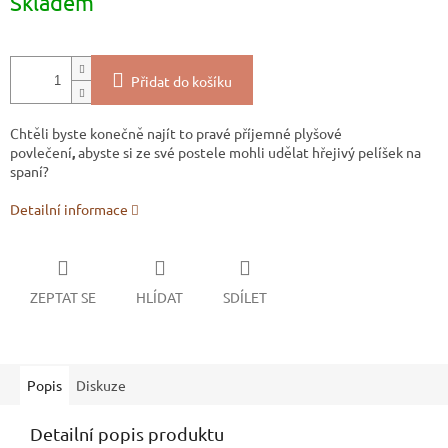
Skladem
cena:
Přidat do košíku
Chtěli byste konečně najít to pravé příjemné plyšové
povlečení
,
abyste si ze své postele mohli udělat hřejivý pelíšek na
spaní?
Detailní informace
ZEPTAT SE
HLÍDAT
SDÍLET
Popis
Diskuze
Detailní popis produktu