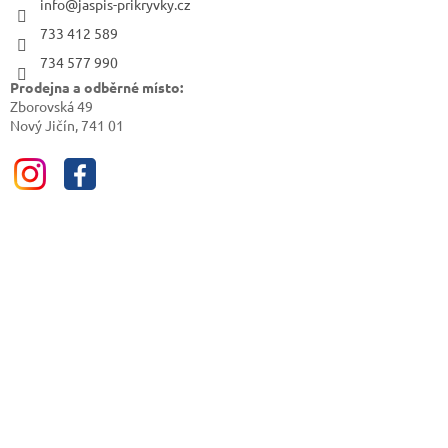
info@jaspis-prikryvky.cz
733 412 589
734 577 990
Prodejna a odběrné místo:
Zborovská 49
Nový Jičín, 741 01