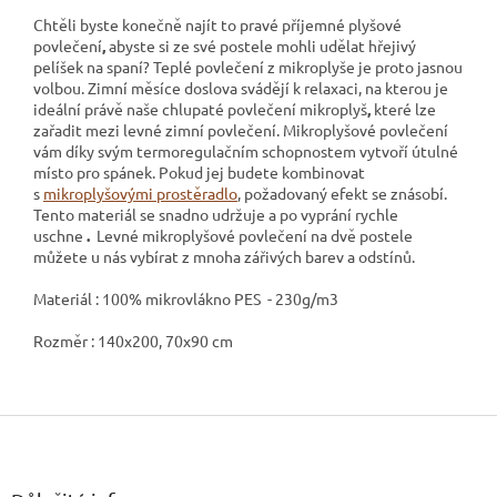
Chtěli byste konečně najít to pravé příjemné plyšové
povlečení
,
abyste si ze své postele mohli udělat hřejivý
pelíšek na spaní? Teplé povlečení z mikroplyše
je proto jasnou
volbou. Zimní měsíce doslova svádějí k relaxaci, na kterou je
ideální právě naše chlupaté povlečení mikroplyš
,
které lze
zařadit mezi levné zimní povlečení. Mikroplyšové povlečení
vám díky svým termoregulačním schopnostem vytvoří útulné
místo pro spánek. Pokud jej budete kombinovat
s
mikroplyšovými prostěradlo
, požadovaný efekt se znásobí.
Tento materiál se snadno udržuje a po vyprání rychle
uschne
.
Levné mikroplyšové povlečení na dvě postele
můžete u nás vybírat z mnoha zářivých barev a odstínů.
Materiál : 100% mikrovlákno PES - 230g/m3
Rozměr : 140x200, 70x90 cm
Z
á
p