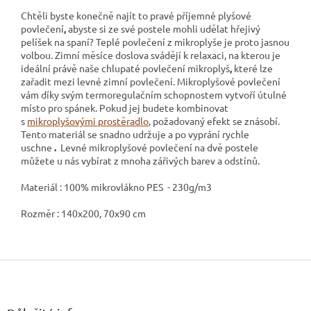
Chtěli byste konečně najít to pravé příjemné plyšové
povlečení
,
abyste si ze své postele mohli udělat hřejivý
pelíšek na spaní? Teplé povlečení z mikroplyše
je proto jasnou
volbou. Zimní měsíce doslova svádějí k relaxaci, na kterou je
ideální právě naše chlupaté povlečení mikroplyš
,
které lze
zařadit mezi levné zimní povlečení. Mikroplyšové povlečení
vám díky svým termoregulačním schopnostem vytvoří útulné
místo pro spánek. Pokud jej budete kombinovat
s
mikroplyšovými prostěradlo
, požadovaný efekt se znásobí.
Tento materiál se snadno udržuje a po vyprání rychle
uschne
.
Levné mikroplyšové povlečení na dvě postele
můžete u nás vybírat z mnoha zářivých barev a odstínů.
Materiál : 100% mikrovlákno PES - 230g/m3
Rozměr : 140x200, 70x90 cm
Z
á
p