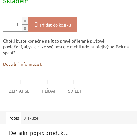
Skladem
cena:
Přidat do košíku
Chtěli byste konečně najít to pravé příjemné plyšové
povlečení, abyste si ze své postele mohli udělat hřejivý pelíšek na
spaní?
Detailní informace
ZEPTAT SE
HLÍDAT
SDÍLET
Popis
Diskuze
Detailní popis produktu