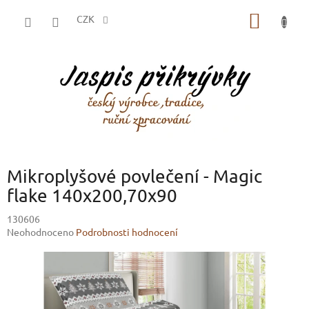
Přejít
NÁKUP
na
CZK
obsah
KOŠÍK
Mikroplyšové povlečení - Magic
flake 140x200,70x90
130606
Průměrné
Neohodnoceno
Podrobnosti hodnocení
hodnocení
produktu
je
0,0
z