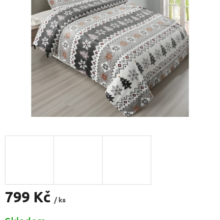
5
hvězdiček.
799 Kč
/ ks
Měrná