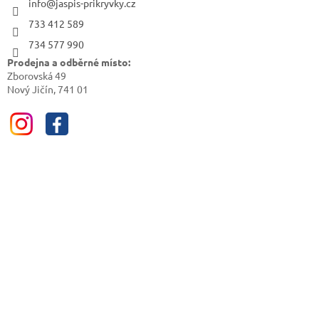
info@jaspis-prikryvky.cz
733 412 589
734 577 990
Prodejna a odběrné místo:
Zborovská 49
Nový Jičín, 741 01