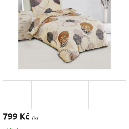
5
hvězdiček.
799 Kč
/ ks
Měrná