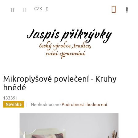
Přejít
NÁKUP
na
CZK
obsah
KOŠÍK
Mikroplyšové povlečení - Kruhy
hnědé
133391
Průměrné
Neohodnoceno
Podrobnosti hodnocení
Novinka
hodnocení
produktu
je
0,0
z