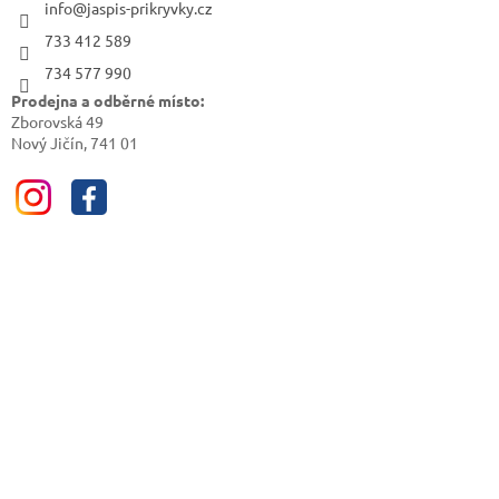
info@jaspis-prikryvky.cz
733 412 589
734 577 990
Prodejna a odběrné místo:
Zborovská 49
Nový Jičín, 741 01