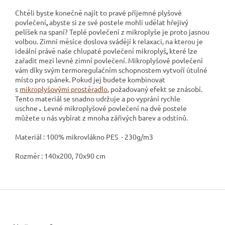
Chtěli byste konečně najít to pravé příjemné plyšové
povlečení
,
abyste si ze své postele mohli udělat hřejivý
pelíšek na spaní? Teplé povlečení z mikroplyše
je proto jasnou
volbou. Zimní měsíce doslova svádějí k relaxaci, na kterou je
ideální právě naše chlupaté povlečení mikroplyš
,
které lze
zařadit mezi levné zimní povlečení. Mikroplyšové povlečení
vám díky svým termoregulačním schopnostem vytvoří útulné
místo pro spánek. Pokud jej budete kombinovat
s
mikroplyšovými prostěradlo
, požadovaný efekt se znásobí.
Tento materiál se snadno udržuje a po vyprání rychle
uschne
.
Levné mikroplyšové povlečení na dvě postele
můžete u nás vybírat z mnoha zářivých barev a odstínů.
Materiál : 100% mikrovlákno PES - 230g/m3
Rozměr : 140x200, 70x90 cm
Z
á
p