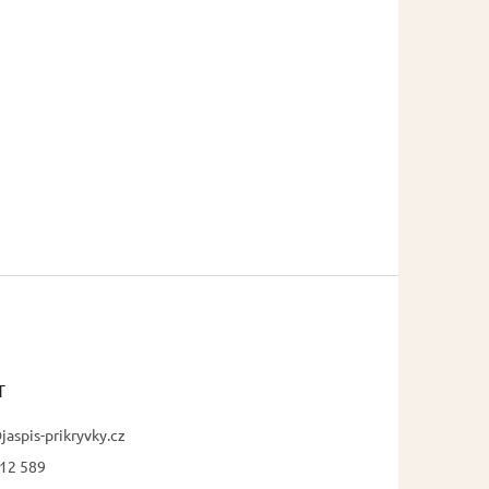
T
jaspis-prikryvky.cz
12 589