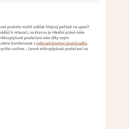
 své postele mohli udělat hřejivý pelíšek na spaní?
ádějí k relaxaci, na kterou je ideální právě naše
. Mikroplyšové povlečení vám díky svým
budete kombinovat s
mikroplyšovými prostěradlo
,
 rychle uschne
.
Levné mikroplyšové povlečení na