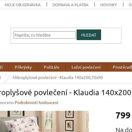
MOJE OBJEDNÁVKA
DOPRAVA A PLATBA
NOVINKY
O
HLEDAT
ží
Přikrývky
Polštáře
Ložní povlečení
Prostěrad
í
Mikroplyšové povlečení - Klaudia 140x200,70x90
oplyšové povlečení - Klaudia 140x20
né
noceno
Podrobnosti hodnocení
ení
799
u
Měrná
Na do
cena: