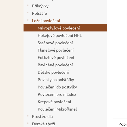
5
í
Přikrývky
hvězdič
p
Polštáře
a
Ložní povlečení
n
Mikroplyšové povlečení
e
Hokejové povlečení NHL
l
Saténové povlečení
Flanelové povlečení
Fotbalové povlečení
Bavlněné povlečení
Dětské povlečení
Povlaky na polštářky
Povlečení do postýlky
Povlečení pro mládež
Krepové povlečení
Povlečení Mikroflanel
Prostěradla
Dětské zboží
Popi