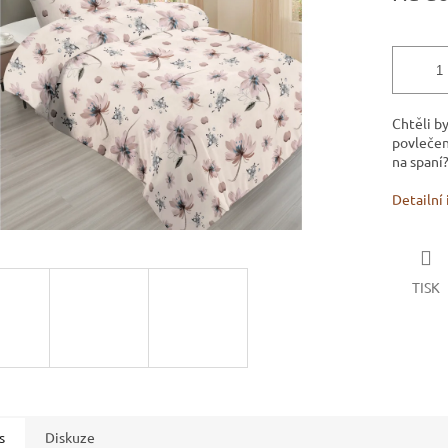
ek.
Chtěli b
povlečen
na spaní
Detailní
TISK
s
Diskuze