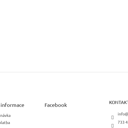
KONTAK
 informace
Facebook
info@
dnávka
733 4
platba