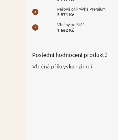
Péřová přikrývka Premium
5 971 Kč
Vlněný polštář
1 662 Kč
Poslední hodnocení produktů
Vlněná přikrývka - zimní
|
Hodnocení produktu je 5 z 5 hvězdiček.