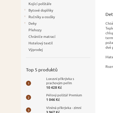
Kojící polštáře
Bytové doplňky
Det
Ručníky a osušky
Chtě
Deky
Tepl
Přehozy
chlu
Chrániče matrací
term
poža
Hotelový textil
dvě 
Výprodej
Mate
Rozm
Top 5 produktů
Luxusní přikrývka s
prachovým peřím
10 428 Kč
Péřový polštář Premium
1 046 Kč
Vlněná přikrývka - zimní
3 967 Kč