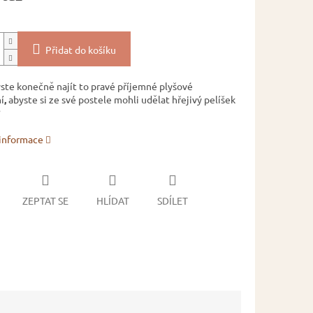
Přidat do košíku
yste konečně najít to pravé příjemné plyšové
í
,
abyste si ze své postele mohli udělat hřejivý pelíšek
?
 informace
ZEPTAT SE
HLÍDAT
SDÍLET