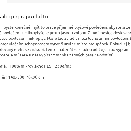
ailní popis produktu
li byste konečně najít to pravé příjemné plyšové povlečení
,
abyste si ze
é povlečení z mikroplyše
je proto jasnou volbou. Zimní měsíce doslova sv
paté povlečení mikroplyš
,
které lze zařadit mezi levné zimní povlečení
oregulačním schopnostem vytvoří útulné místo pro spánek. Pokud jej 
dovaný efekt se znásobí. Tento materiál se snadno udržuje a po vyprání
postele můžete u nás vybírat z mnoha zářivých barev a odstínů.
riál : 100% mikrovlákno PES - 230g/m3
ěr : 140x200, 70x90 cm