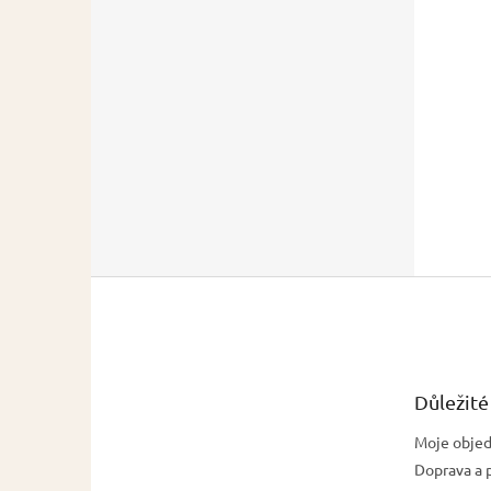
Z
á
p
a
t
Důležité
í
Moje obje
Doprava a 