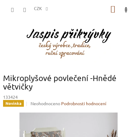
Přejít
NÁKUP
na
CZK
obsah
KOŠÍK
Mikroplyšové povlečení -Hnědé
větvičky
133424
Průměrné
Neohodnoceno
Podrobnosti hodnocení
Novinka
hodnocení
produktu
je
0,0
z