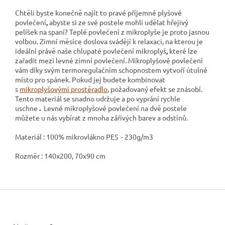
Chtěli byste konečně najít to pravé příjemné plyšové
povlečení
,
abyste si ze své postele mohli udělat hřejivý
pelíšek na spaní? Teplé povlečení z mikroplyše
je proto jasnou
volbou. Zimní měsíce doslova svádějí k relaxaci, na kterou je
ideální právě naše chlupaté povlečení mikroplyš
,
které lze
zařadit mezi levné zimní povlečení. Mikroplyšové povlečení
vám díky svým termoregulačním schopnostem vytvoří útulné
místo pro spánek. Pokud jej budete kombinovat
s
mikroplyšovými prostěradlo
, požadovaný efekt se znásobí.
Tento materiál se snadno udržuje a po vyprání rychle
uschne
.
Levné mikroplyšové povlečení na dvě postele
můžete u nás vybírat z mnoha zářivých barev a odstínů.
Materiál : 100% mikrovlákno PES - 230g/m3
Rozměr : 140x200, 70x90 cm
Z
á
p