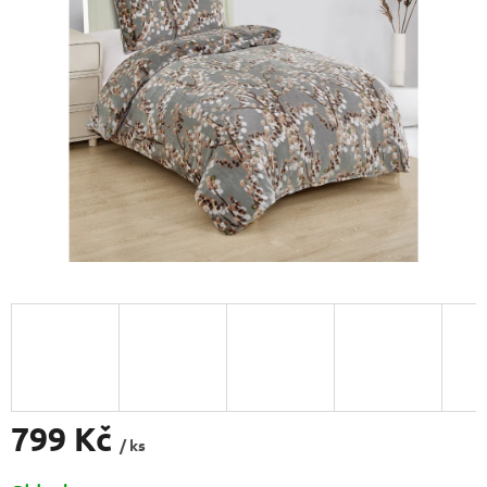
5
hvězdiček.
799 Kč
/ ks
Měrná