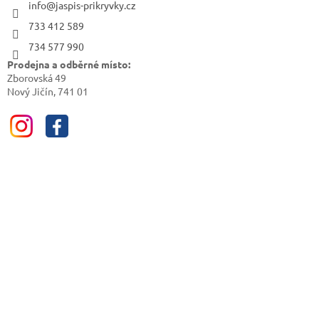
info@jaspis-prikryvky.cz
733 412 589
734 577 990
Prodejna a odběrné místo:
Zborovská 49
Nový Jičín, 741 01