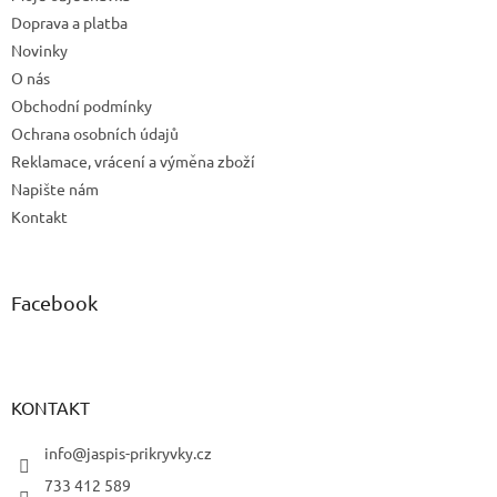
í
Doprava a platba
Novinky
O nás
Obchodní podmínky
Ochrana osobních údajů
Reklamace, vrácení a výměna zboží
Napište nám
Kontakt
Facebook
KONTAKT
info@jaspis-prikryvky.cz
733 412 589