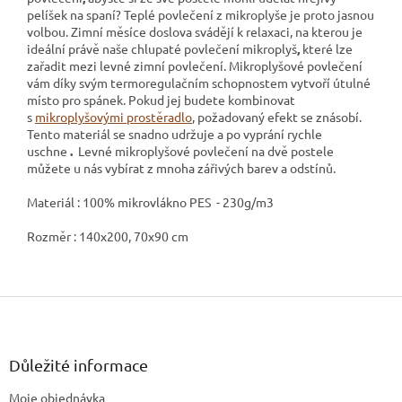
pelíšek na spaní? Teplé povlečení z mikroplyše
je proto jasnou
volbou. Zimní měsíce doslova svádějí k relaxaci, na kterou je
ideální právě naše chlupaté povlečení mikroplyš
,
které lze
zařadit mezi levné zimní povlečení. Mikroplyšové povlečení
vám díky svým termoregulačním schopnostem vytvoří útulné
místo pro spánek. Pokud jej budete kombinovat
s
mikroplyšovými prostěradlo
, požadovaný efekt se znásobí.
Tento materiál se snadno udržuje a po vyprání rychle
uschne
.
Levné mikroplyšové povlečení na dvě postele
můžete u nás vybírat z mnoha zářivých barev a odstínů.
Materiál : 100% mikrovlákno PES - 230g/m3
Rozměr : 140x200, 70x90 cm
Z
á
p
a
Důležité informace
t
Moje objednávka