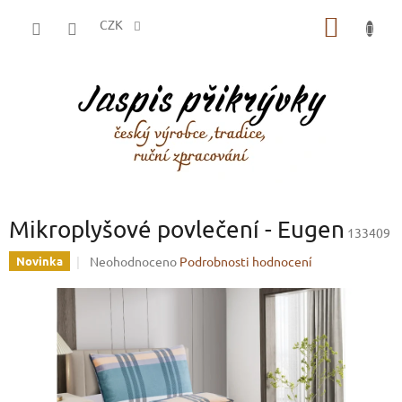
Přejít
NÁKUP
na
CZK
obsah
KOŠÍK
Mikroplyšové povlečení - Eugen
133409
Průměrné
Neohodnoceno
Podrobnosti hodnocení
Novinka
hodnocení
produktu
je
0,0
z
5
hvězdiček.