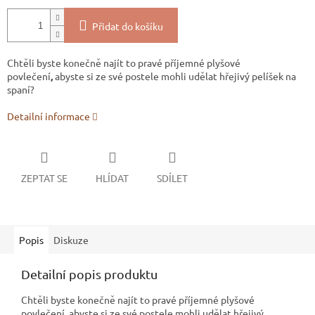
Přidat do košíku
Chtěli byste konečně najít to pravé příjemné plyšové
povlečení
,
abyste si ze své postele mohli udělat hřejivý pelíšek na
spaní?
Detailní informace
ZEPTAT SE
HLÍDAT
SDÍLET
Popis
Diskuze
Detailní popis produktu
Chtěli byste konečně najít to pravé příjemné plyšové
povlečení
,
abyste si ze své postele mohli udělat hřejivý