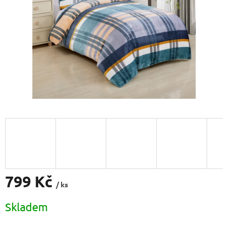
799 Kč
/ ks
Měrná
Skladem
cena: