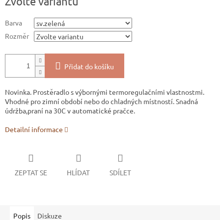
Zvolte variantu
cena:
Barva
Rozměr
Přidat do košíku
Novinka. Prostěradlo s výbornými termoregulačními vlastnostmi.
Vhodné pro zimní období nebo do chladných místností. Snadná
údržba,praní na 30C v automatické pračce.
Detailní informace
ZEPTAT SE
HLÍDAT
SDÍLET
Popis
Diskuze