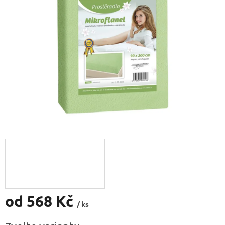
5
hvězdiček.
od
568 Kč
/ ks
Měrná