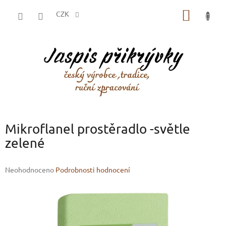
Přejít
NÁKUP
na
CZK
obsah
KOŠÍK
Mikroflanel prostěradlo -světle
zelené
Průměrné
Neohodnoceno
Podrobnosti hodnocení
hodnocení
produktu
je
0,0
z