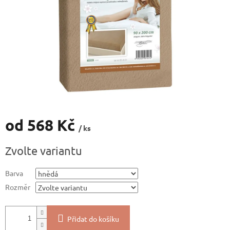
od
568 Kč
/ ks
Měrná
Zvolte variantu
cena:
Barva
Rozměr
Přidat do košíku