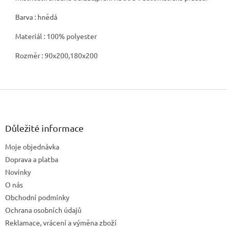
Barva : hnědá
Materiál : 100% polyester
Rozměr : 90x200,180x200
Z
á
p
a
Důležité informace
t
Moje objednávka
í
Doprava a platba
Novinky
O nás
Obchodní podmínky
Ochrana osobních údajů
Reklamace, vrácení a výměna zboží