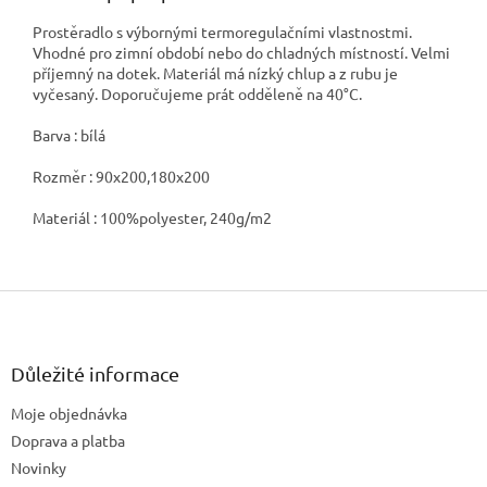
Prostěradlo s výbornými termoregulačními vlastnostmi.
Vhodné pro zimní období nebo do chladných místností. Velmi
příjemný na dotek. Materiál má nízký chlup a z rubu je
vyčesaný. Doporučujeme prát odděleně na 40°C.
Barva : bílá
Rozměr : 90x200,180x200
Materiál : 100%polyester, 240g/m2
Z
á
p
a
Důležité informace
t
Moje objednávka
í
Doprava a platba
Novinky