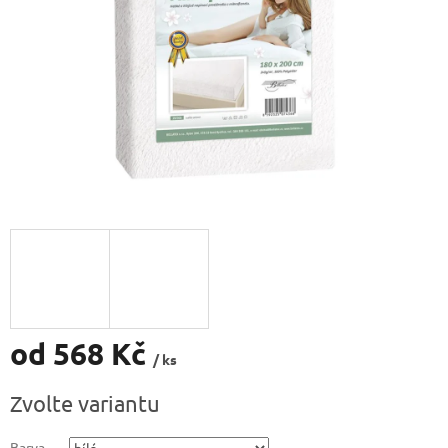
od
568 Kč
/ ks
Měrná
Zvolte variantu
cena:
Barva