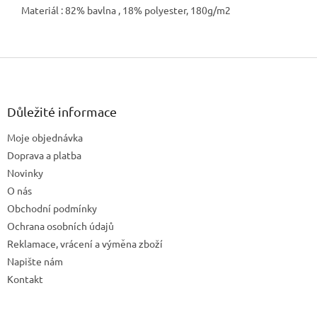
Materiál : 82% bavlna , 18% polyester, 180g/m2
Z
á
p
a
Důležité informace
t
Moje objednávka
í
Doprava a platba
Novinky
O nás
Obchodní podmínky
Ochrana osobních údajů
Reklamace, vrácení a výměna zboží
Napište nám
Kontakt