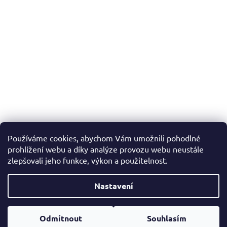
Používáme cookies, abychom Vám umožnili pohodlné
prohlížení webu a díky analýze provozu webu neustále
zlepšovali jeho funkce, výkon a použitelnost.
Nastavení
Vytvořil Shoptet
Odmítnout
Souhlasím
Copyright 2026
Jaspis přikrývky
. Všechna práva vyhrazena.