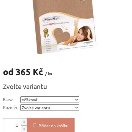
od
365 Kč
/ ks
Měrná
Zvolte variantu
cena:
Barva
Rozměr
Přidat do košíku