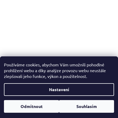
Používáme cookies, abychom Vám umožnili pohodlné
prohlížení webu a díky analýze provozu webu neustále
zlepšovali jeho funkce, výkon a použitelnost.
Nastavení
Vytvořil Shoptet
Odmítnout
Souhlasím
Copyright 2026
Jaspis přikrývky
. Všechna práva vyhrazena.