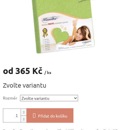
od
365 Kč
/ ks
Měrná
Zvolte variantu
cena:
Rozměr
Přidat do košíku