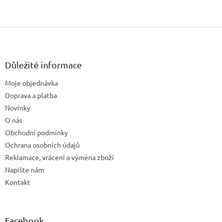
Z
á
p
a
Důležité informace
t
Moje objednávka
í
Doprava a platba
Novinky
O nás
Obchodní podmínky
Ochrana osobních údajů
Reklamace, vrácení a výměna zboží
Napište nám
Kontakt
Facebook