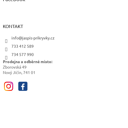
KONTAKT
info@jaspis-prikryvky.cz
733 412 589
734 577 990
Prodejna a odběrné místo:
Zborovská 49
Nový Jičín, 741 01