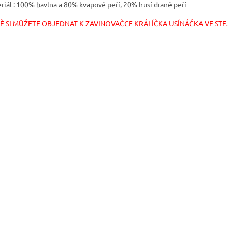
riál : 100% bavlna a 80% kvapové peří, 20% husí drané peří
Ě SI MŮŽETE OBJEDNAT K ZAVINOVAČCE KRÁLÍČKA USÍNÁČKA VE STEJ