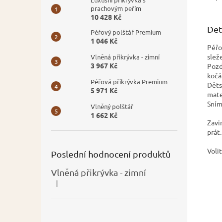
prachovým peřím
10 428 Kč
Det
Péřový polštář Premium
1 046 Kč
Péřo
slež
Vlněná přikrývka - zimní
3 967 Kč
Pozd
kočá
Péřová přikrývka Premium
Děts
5 971 Kč
mate
Sním
Vlněný polštář
1 662 Kč
Zavi
prát
Voli
Poslední hodnocení produktů
cel
Vlněná přikrývka - zimní
|
Hodnocení produktu je 5 z 5 hvězdiček.
pot
pot