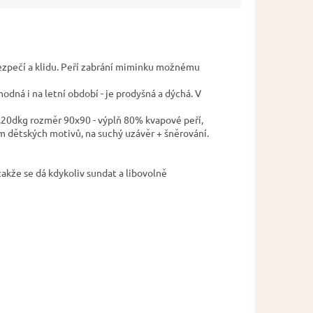
bezpečí a klidu. Peří zabrání miminku možnému
dná i na letní období - je prodyšná a dýchá. V
,20dkg rozměr 90x90 - výplň 80% kvapové peří,
m dětských motivů, na suchý uzávěr + šněrování.
takže se dá kdykoliv sundat a libovolně