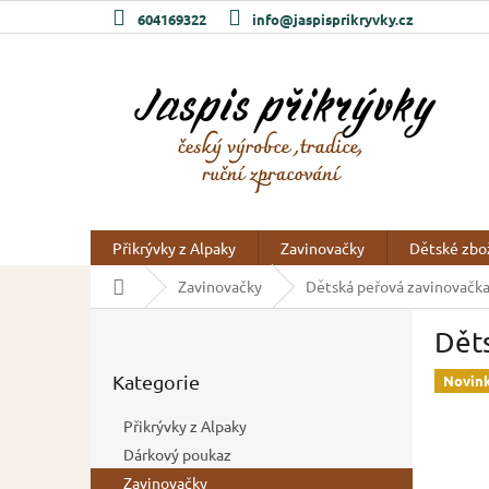
Přejít
604169322
info@jaspisprikryvky.cz
na
obsah
Přikrývky z Alpaky
Zavinovačky
Dětské zbo
Domů
Zavinovačky
Dětská peřová zavinovačka 
P
Děts
o
Přeskočit
s
Kategorie
kategorie
Novin
t
r
Přikrývky z Alpaky
a
Dárkový poukaz
n
Zavinovačky
n