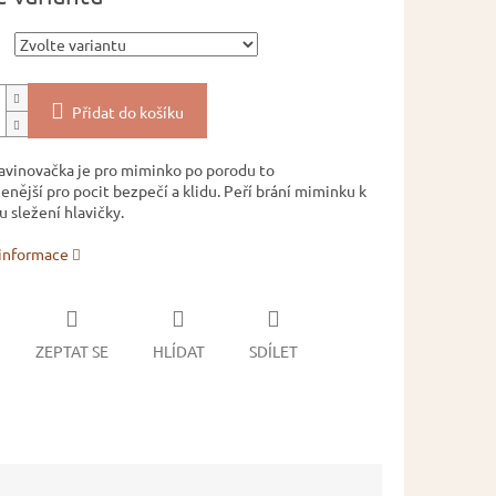
Přidat do košíku
avinovačka je pro miminko po porodu to
enější pro pocit bezpečí a klidu. Peří brání miminku k
sležení hlavičky.
 informace
ZEPTAT SE
HLÍDAT
SDÍLET