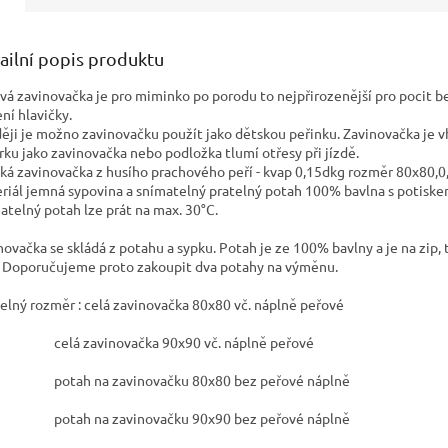
ailní popis produktu
vá zavinovačka je pro miminko po porodu to nejpřirozenější pro pocit 
ení hlavičky.
ěji je možno zavinovačku použít jako dětskou peřinku. Zavinovačka je vho
rku jako zavinovačka nebo podložka tlumí otřesy při jízdě.
ká zavinovačka z husího prachového peří - kvap 0,15dkg rozměr 80x80,0
riál jemná sypovina a snímatelný pratelný potah 100% bavlna s potiske
atelný potah lze prát na max. 30°C.
novačka se skládá z potahu a sypku. Potah je ze 100% bavlny a je na zip, 
. Doporučujeme proto zakoupit dva potahy na výměnu.
telný rozměr : celá zavinovačka 80x80 vč. náplně peřové
á zavinovačka 90x90 vč. náplně peřové
ah na zavinovačku 80x80 bez peřové náplně
ah na zavinovačku 90x90 bez peřové náplně