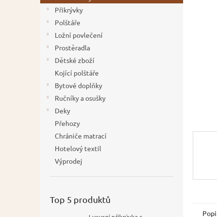
í
Přikrývky
p
Polštáře
a
Ložní povlečení
n
Prostěradla
e
Dětské zboží
l
Kojící polštáře
Bytové doplňky
Ručníky a osušky
Deky
Přehozy
Chrániče matrací
Hotelový textil
Výprodej
Top 5 produktů
Popi
Luxusní přikrývka s