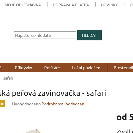
MOJE OBJEDNÁVKA
DOPRAVA A PLATBA
NOVINKY
O
HLEDAT
ží
Přikrývky
Polštáře
Ložní povlečení
Prostěrad
- safari
ká peřová zavinovačka - safari
Průměrné
Neohodnoceno
Podrobnosti hodnocení
ka
hodnocení
od
produktu
je
0,0
Měrná
Zvolt
z
cena: