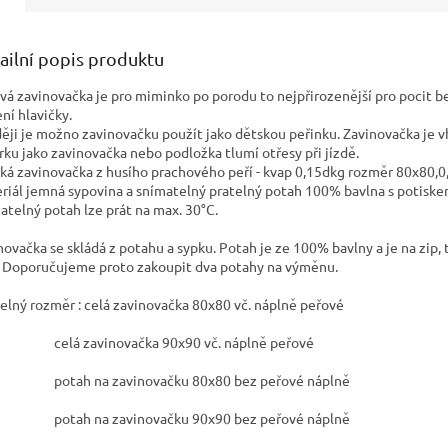
ailní popis produktu
vá zavinovačka je pro miminko po porodu to nejpřirozenější pro pocit 
ení hlavičky.
ěji je možno zavinovačku použít jako dětskou peřinku. Zavinovačka je vho
rku jako zavinovačka nebo podložka tlumí otřesy při jízdě.
ká zavinovačka z husího prachového peří - kvap 0,15dkg rozměr 80x80,0
riál jemná sypovina a snímatelný pratelný potah 100% bavlna s potiske
atelný potah lze prát na max. 30°C.
novačka se skládá z potahu a sypku. Potah je ze 100% bavlny a je na zip, 
. Doporučujeme proto zakoupit dva potahy na výměnu.
telný rozměr : celá zavinovačka 80x80 vč. náplně peřové
á zavinovačka 90x90 vč. náplně peřové
ah na zavinovačku 80x80 bez peřové náplně
ah na zavinovačku 90x90 bez peřové náplně