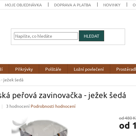
MOJE OBJEDNÁVKA
DOPRAVA A PLATBA
NOVINKY
O
HLEDAT
ží
Přikrývky
Polštáře
Ložní povlečení
Prostěrad
- ježek šedá
ká peřová zavinovačka - ježek šedá
Průměrné
3 hodnocení
Podrobnosti hodnocení
hodnocení
produktu
od 480 K
od
je
3,7
z
Měrná