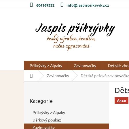
Přejít
604169322
info@jaspisprikryvky.cz
na
obsah
Přikrývky z Alpaky
Zavinovačky
Dětské zbo
Domů
Zavinovačky
Dětská peřová zavinovačka 
P
Děts
o
Přeskočit
s
Kategorie
kategorie
Akce
t
r
Přikrývky z Alpaky
a
Dárkový poukaz
n
Zavinovačky
n