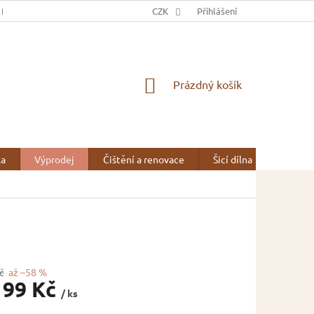
 NÁS
OBCHODNÍ PODMÍNKY
CZK
OCHRANA OSOBNÍCH ÚDAJŮ
Přihlášení
NÁKUPNÍ
Prázdný košík
KOŠÍK
la
Výprodej
Čištění a renovace
Šicí dílna
Kontak
č
až –58 %
199 Kč
/ ks