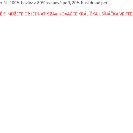
riál : 100% bavlna a 80% kvapové peří, 20% husí drané peří
Ě SI MŮŽETE OBJEDNAT K ZAVINOVAČCE KRÁLÍČKA USÍNÁČKA VE STEJ