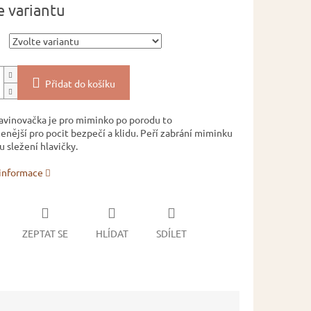
e variantu
Přidat do košíku
avinovačka je pro miminko po porodu to
enější pro pocit bezpečí a klidu. Peří zabrání miminku
sležení hlavičky.
 informace
ZEPTAT SE
HLÍDAT
SDÍLET