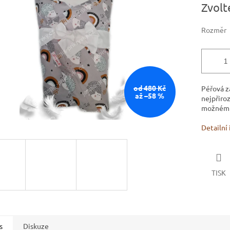
Zvolt
5
cena:
hvězdiček.
Rozměr
od 480 Kč
Péřová z
až –58 %
nejpřiroz
možnému 
Detailní
TISK
s
Diskuze