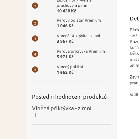
prachovým peřím
10 428 Kč
Det
Péřový polštář Premium
1 046 Kč
Péřo
slež
Vlněná přikrývka - zimní
3 967 Kč
Pozd
kočá
Péřová přikrývka Premium
Děts
5 971 Kč
mate
Sním
Vlněný polštář
1 662 Kč
Zavi
prát
Voli
Poslední hodnocení produktů
cel
Vlněná přikrývka - zimní
|
Hodnocení produktu je 5 z 5 hvězdiček.
pot
pot