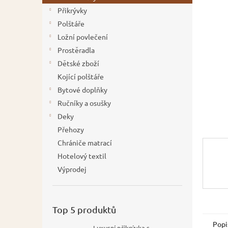
í
Přikrývky
p
Polštáře
a
Ložní povlečení
n
Prostěradla
e
Dětské zboží
l
Kojící polštáře
Bytové doplňky
Ručníky a osušky
Deky
Přehozy
Chrániče matrací
Hotelový textil
Výprodej
Top 5 produktů
Popi
Luxusní přikrývka s