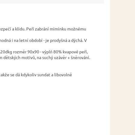
bezpečí a klidu. Peří zabrání miminku možnému
dná i na letní období - je prodyšná a dýchá. V
,20dkg rozměr 90x90 - výplň 80% kvapové peří,
m dětských motivů, na suchý uzávěr + šněrování.
takže se dá kdykoliv sundat a libovolně