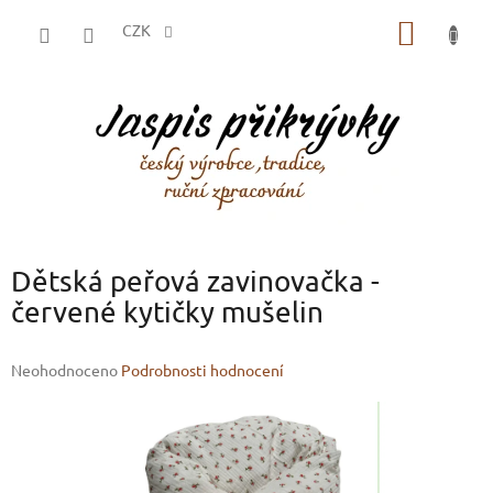
Přejít
NÁKUP
na
CZK
obsah
KOŠÍK
Dětská peřová zavinovačka -
červené kytičky mušelin
Průměrné
Neohodnoceno
Podrobnosti hodnocení
hodnocení
produktu
je
0,0
z