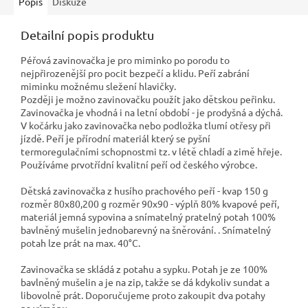
Popis
Diskuze
Detailní popis produktu
Péřová zavinovačka je pro miminko po porodu to
nejpřirozenější pro pocit bezpečí a klidu. Peří zabrání
miminku možnému sležení hlavičky.
Později je možno zavinovačku použít jako dětskou peřinku.
Zavinovačka je vhodná i na letní období - je prodyšná a dýchá.
V kočárku jako zavinovačka nebo podložka tlumí otřesy při
jízdě. Peří je přírodní materiál který se pyšní
termoregulačními schopnostmi tz. v létě chladí a zimě hřeje.
Používáme prvotřídní kvalitní peří od českého výrobce.
Dětská zavinovačka z husího prachového peří - kvap 150 g
rozměr 80x80,200 g rozměr 90x90 - výplň 80% kvapové peří,
materiál jemná sypovina a snímatelný pratelný potah 100%
bavlněný mušelin jednobarevný na šněrování. . Snímatelný
potah lze prát na max. 40°C.
Zavinovačka se skládá z potahu a sypku. Potah je ze 100%
bavlněný mušelin a je na zip, takže se dá kdykoliv sundat a
libovolně prát. Doporučujeme proto zakoupit dva potahy
na výměnu.