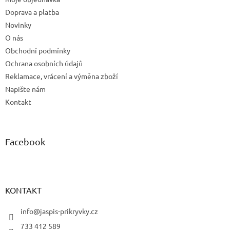
í
Doprava a platba
Novinky
O nás
Obchodní podmínky
Ochrana osobních údajů
Reklamace, vrácení a výměna zboží
Napište nám
Kontakt
Facebook
KONTAKT
info@jaspis-prikryvky.cz
733 412 589