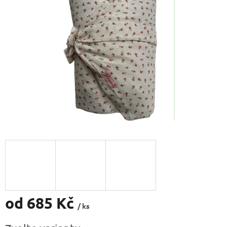
5
hvězdiček.
od
685 Kč
/ ks
Měrná