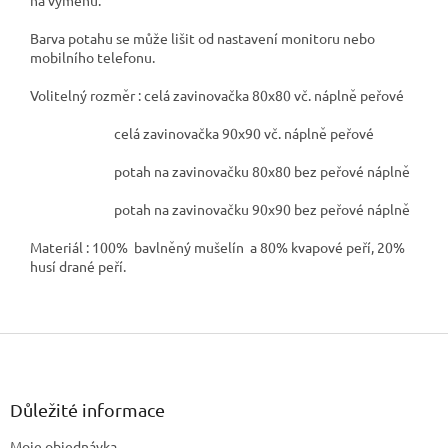
Barva potahu se může lišit od nastavení monitoru nebo
mobilního telefonu.
Volitelný rozměr : celá zavinovačka 80x80 vč. náplně peřové
celá zavinovačka 90x90 vč. náplně peřové
potah na zavinovačku 80x80 bez peřové náplně
potah na zavinovačku 90x90 bez peřové náplně
Materiál : 100% bavlněný mušelín a 80% kvapové peří, 20%
husí drané peří.
Z
á
p
a
Důležité informace
t
Moje objednávka