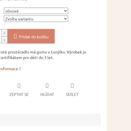
Přidat do košíku
roté prostěradlo má gumu v tunýlku. Výrobek je
ertifikátem pro děti do 3 let.
 informace
ZEPTAT SE
HLÍDAT
SDÍLET