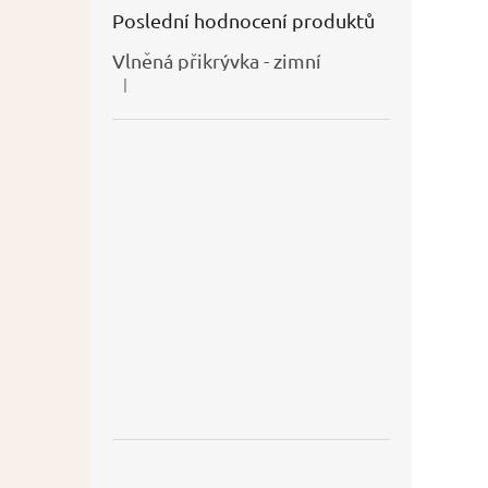
Poslední hodnocení produktů
Vlněná přikrývka - zimní
|
Hodnocení produktu je 5 z 5 hvězdiček.