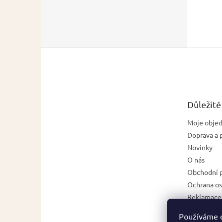
Z
á
p
a
t
Důležité
í
Moje obje
Doprava a 
Novinky
O nás
Obchodní 
Ochrana os
Reklamace,
zboží
Používáme 
Napište n