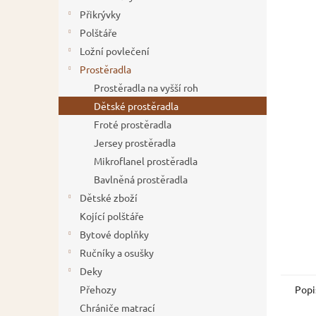
5
í
Přikrývky
hvězdič
p
Polštáře
a
Ložní povlečení
n
Prostěradla
e
Prostěradla na vyšší roh
l
Dětské prostěradla
Froté prostěradla
Jersey prostěradla
Mikroflanel prostěradla
Bavlněná prostěradla
Dětské zboží
Kojící polštáře
Bytové doplňky
Ručníky a osušky
Deky
Popi
Přehozy
Chrániče matrací