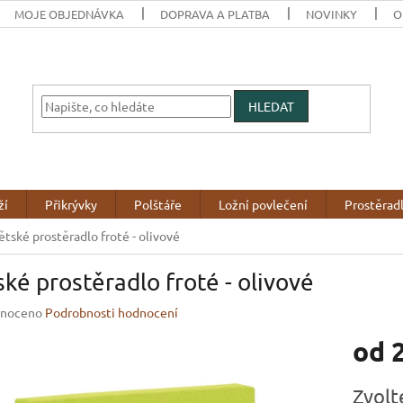
MOJE OBJEDNÁVKA
DOPRAVA A PLATBA
NOVINKY
O
HLEDAT
ží
Přikrývky
Polštáře
Ložní povlečení
Prostěrad
ětské prostěradlo froté - olivové
ké prostěradlo froté - olivové
né
noceno
Podrobnosti hodnocení
ení
od
u
Měrná
Zvolt
cena: