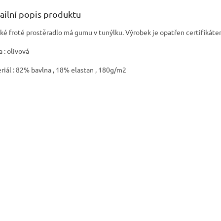
ailní popis produktu
ké froté prostěradlo má gumu v tunýlku. Výrobek je opatřen certifikátem
 : olivová
riál : 82% bavlna , 18% elastan , 180g/m2