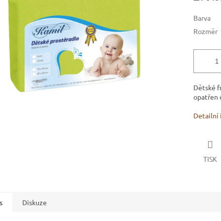
ek.
Barva
Rozměr
Dětské f
opatřen c
Detailní
TISK
s
Diskuze