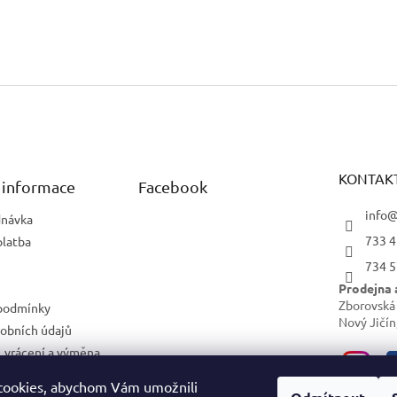
KONTAK
 informace
Facebook
info@
dnávka
733 4
platba
734 5
Prodejna 
Zborovská
podmínky
Nový Jičín
obních údajů
 vrácení a výměna
cookies, abychom Vám umožnili
ám