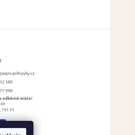
T
jaspis-prikryvky.cz
12 589
77 990
a odběrné místo:
 49
, 741 01