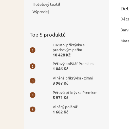
Hotelový textil
Det
Výprodej
Děts
Barva
Top 5 produktů
Mate
Luxusní přikrývka s
prachovým peřím
10 428 Kč
Péřový polštář Premium
1 046 Kč
Vlněná přikrývka - zimní
3 967 Kč
Péřová přikrývka Premium
5 971 Kč
Vlněný polštář
1 662 Kč