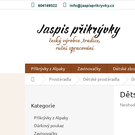
Přejít
604169322
info@jaspisprikryvky.cz
na
obsah
Přikrývky z Alpaky
Zavinovačky
Dětské zbo
Domů
Prostěradla
Dětské prostěradla
D
P
Děts
o
Přeskočit
s
Průměr
Neohod
Kategorie
kategorie
t
hodnoc
r
produkt
Přikrývky z Alpaky
a
je
Dárkový poukaz
n
0,0
z
Zavinovačky
n