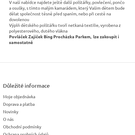
V naší nabídce najdete ještě další polštářky, povlečení, pončo
a osušky, s tímto malým kamarádem, který Vašim dětem bude
dělat společnost těsně před spaním, nebo při cestě na
dovolenou
Výplň dětského polštářku tvoří netkaná textilie, vyrobena z
polyesterového, dutého vlákna
Povláček Zajíček Bing Procházka Parkem, lze zakoupit i
samostatně
Z
á
p
a
Důležité informace
t
Moje objednávka
í
Doprava a platba
Novinky
O nás
Obchodní podmínky
Ochrana osobních údajů