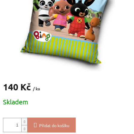
5
hvězdiček.
140 Kč
/ ks
Měrná
Skladem
cena:
Přidat do košíku