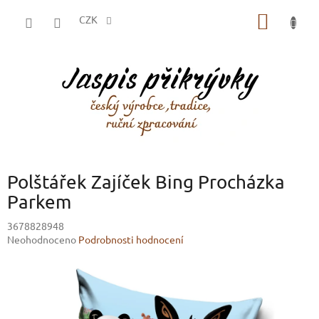
Přejít
NÁKUP
na
CZK
obsah
KOŠÍK
Polštářek Zajíček Bing Procházka
Parkem
3678828948
Průměrné
Neohodnoceno
Podrobnosti hodnocení
hodnocení
produktu
je
0,0
z