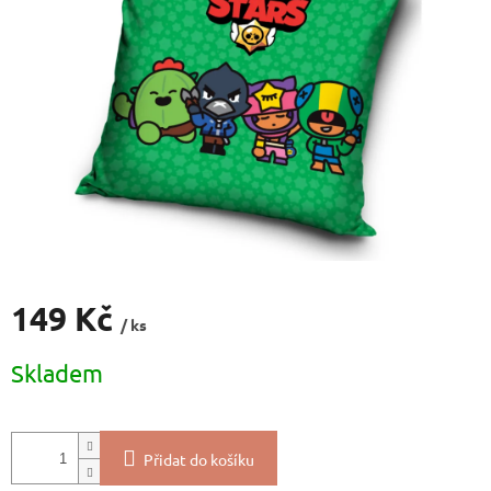
5
hvězdiček.
149 Kč
/ ks
Měrná
Skladem
cena:
Přidat do košíku