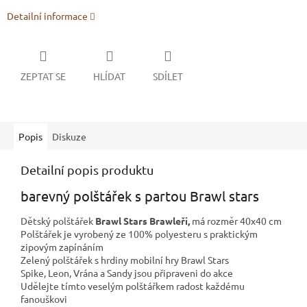
Detailní informace
ZEPTAT SE
HLÍDAT
SDÍLET
Popis
Diskuze
Detailní popis produktu
barevný polštářek s partou Brawl stars
Dětský polštářek
Brawl Stars Brawleři,
má
rozměr 40x40 cm
Polštářek je vyrobený ze 100% polyesteru s praktickým
zipovým zapínáním
Zelený polštářek s hrdiny mobilní hry Brawl Stars
Spike, Leon, Vrána a Sandy jsou připraveni do akce
Udělejte tímto veselým polštářkem radost každému
fanouškovi