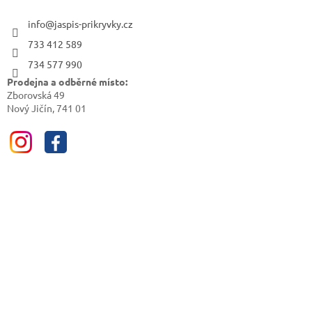
info@jaspis-prikryvky.cz
733 412 589
734 577 990
Prodejna a odběrné místo:
Zborovská 49
Nový Jičín, 741 01