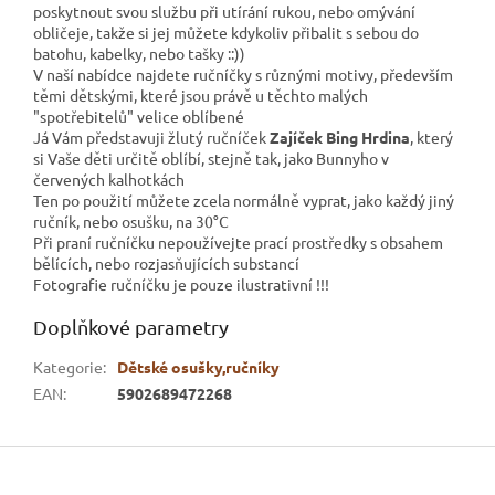
poskytnout svou službu při utírání rukou, nebo omývání
obličeje, takže si jej můžete kdykoliv přibalit s sebou do
batohu, kabelky, nebo tašky ::))
V naší nabídce najdete ručníčky s různými motivy, především
těmi dětskými, které jsou právě u těchto malých
"spotřebitelů" velice oblíbené
Já Vám představuji žlutý ručníček
Zajíček Bing Hrdina
, který
si Vaše děti určitě oblíbí, stejně tak, jako Bunnyho v
červených kalhotkách
Ten po použití můžete zcela normálně vyprat, jako každý jiný
ručník, nebo osušku, na 30°C
Při praní ručníčku nepoužívejte prací prostředky s obsahem
bělících, nebo rozjasňujících substancí
Fotografie ručníčku je pouze ilustrativní !!!
Doplňkové parametry
Kategorie
:
Dětské osušky,ručníky
EAN
:
5902689472268
Z
á