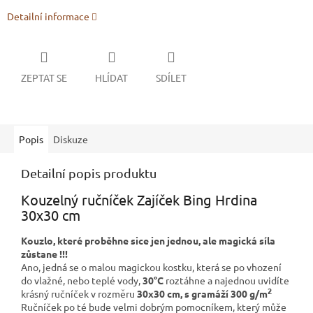
Detailní informace
ZEPTAT SE
HLÍDAT
SDÍLET
Popis
Diskuze
Detailní popis produktu
Kouzelný ručníček Zajíček Bing Hrdina
30x30 cm
Kouzlo, které proběhne sice jen jednou, ale magická síla
zůstane !!!
Ano, jedná se o malou magickou kostku, která se po vhození
do vlažné, nebo teplé vody,
30°C
roztáhne a najednou uvidíte
2
krásný ručníček v rozměru
30x30 cm, s gramáží 300 g/m
Ručníček po té bude velmi dobrým pomocníkem, který může