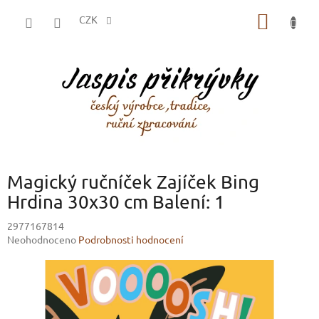
Přejít
NÁKUP
na
CZK
obsah
KOŠÍK
Magický ručníček Zajíček Bing
Hrdina 30x30 cm Balení: 1
2977167814
Průměrné
Neohodnoceno
Podrobnosti hodnocení
hodnocení
produktu
je
0,0
z