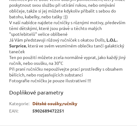
poskytnout svou službu při utírání rukou, nebo omývání
obličeje, takže si jej můžete kdykoliv přibalit s sebou do
batohu, kabelky, nebo tašky ::))
V naší nabídce najdete ručníčky s různými motivy, především
těmi dětskými, které jsou právě u těchto malých
"spotřebitelů" velice oblíbené
Já Vám představuji růžový ručníček s okatou Dolls,
L.O.L.
Surprice
, která ve svém vesmírném oblečku tančí galaktický
taneček
Ten po použití můžete zcela normálně vyprat, jako každý jiný
ručník, nebo osušku, na 30°C
Při praní ručníčku nepoužívejte prací prostředky s obsahem
bělících, nebo rozjasňujících substancí
Fotografie ručníčku je pouze ilustrativní !!!
Doplňkové parametry
Kategorie
:
Dětské osušky,ručníky
EAN
:
5902689472251
Z
á