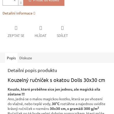
Detailní informace
ZEPTAT SE
HLÍDAT
SDÍLET
Popis
Diskuze
Detailní popis produktu
Kouzelný ručníček s okatou Dolls 30x30 cm
Kouzlo, které proběhne sice jen jednou, ale magická síla
zůstane !!!
Ano, jedná se o malou magickou kostku, která se po vhození
do vlažné, nebo teplé vody,
30°C
roztáhne a najednou uvidíte
2
krásný ručníček v rozměru
30x30 cm, s gramáží 300 g/m
Ručníček po té bude velmi dobrým pomocníkem, který může