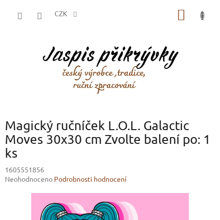
Přejít
NÁKUP
na
CZK
obsah
KOŠÍK
Magický ručníček L.O.L. Galactic
Moves 30x30 cm Zvolte balení po: 1
ks
1605551856
Průměrné
Neohodnoceno
Podrobnosti hodnocení
hodnocení
produktu
je
0,0