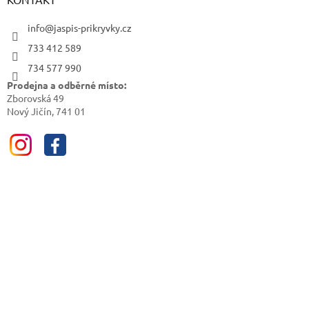
info@jaspis-prikryvky.cz
733 412 589
734 577 990
Prodejna a odběrné místo:
Zborovská 49
Nový Jičín, 741 01