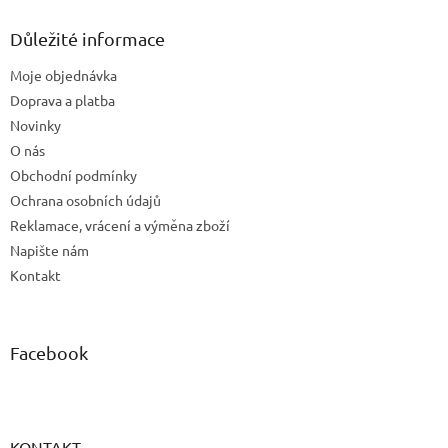
p
a
Důležité informace
t
Moje objednávka
í
Doprava a platba
Novinky
O nás
Obchodní podmínky
Ochrana osobních údajů
Reklamace, vrácení a výměna zboží
Napište nám
Kontakt
Facebook
KONTAKT