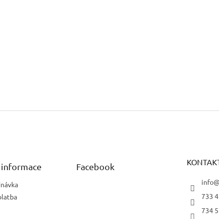
KONTAK
 informace
Facebook
info@
dnávka
733 4
platba
734 5