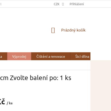
 NÁS
OBCHODNÍ PODMÍNKY
CZK
OCHRANA OSOBNÍCH ÚDAJŮ
Přihlášení
NÁKUPNÍ
Prázdný košík
KOŠÍK
la
Výprodej
Čištění a renovace
Šicí dílna
Kontak
m Zvolte balení po: 1 ks
Kč
/ ks