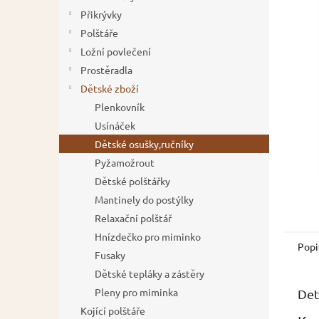
z
í
Přikrývky
5
p
Polštáře
hvězdič
a
Ložní povlečení
n
Prostěradla
e
Dětské zboží
l
Plenkovník
Usínáček
Dětské osušky,ručníky
Pyžamožrout
Dětské polštářky
Mantinely do postýlky
Relaxační polštář
Hnízdečko pro miminko
Popi
Fusaky
Dětské tepláky a zástěry
Pleny pro miminka
Det
Kojící polštáře