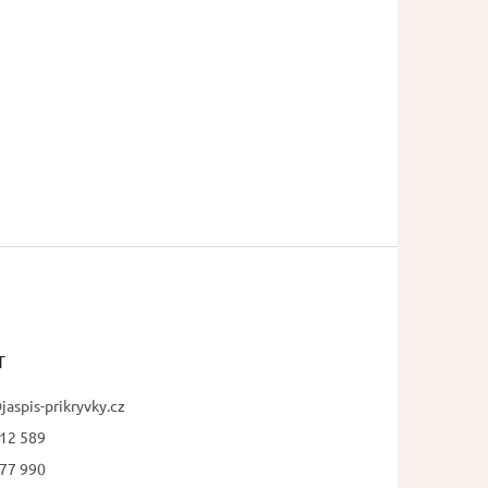
T
jaspis-prikryvky.cz
12 589
77 990