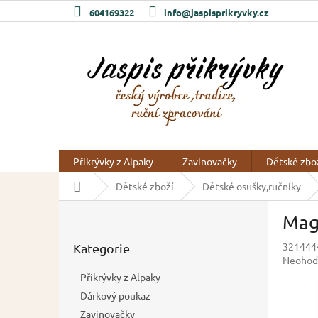
Přejít
604169322
info@jaspisprikryvky.cz
na
obsah
Přikrývky z Alpaky
Zavinovačky
Dětské zbo
Domů
Dětské zboží
Dětské osušky,ručníky
P
Magi
o
Přeskočit
s
321444
Kategorie
kategorie
t
Průměr
Neohod
r
hodnoc
Přikrývky z Alpaky
a
produkt
Dárkový poukaz
n
je
0,0
Zavinovačky
n