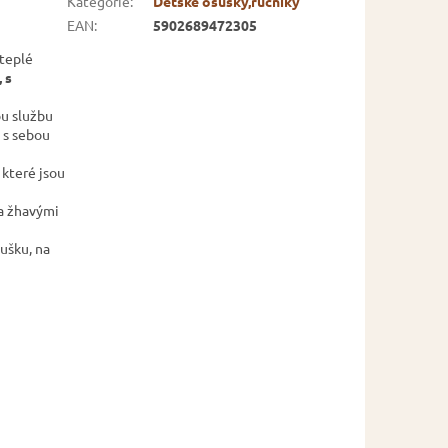
Kategorie
:
Dětské osušky,ručníky
EAN
:
5902689472305
 teplé
 s
u službu
t s sebou
 které jsou
 a žhavými
ušku, na