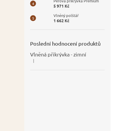
Péřová přikrývka Premium
5 971 Kč
Vlněný polštář
1 662 Kč
Poslední hodnocení produktů
Vlněná přikrývka - zimní
|
Hodnocení produktu je 5 z 5 hvězdiček.