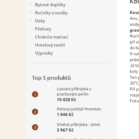
Kou
Bytové doplňky
Kouz
Ručníky a osušky
Ano,
Deky
vody
Přehozy
gram
Ručn
Chrániče matrací
při 
Hotelový textil
do b
Výprodej
V na
práv
Já V
koly
Top 5 produktů
Ten 
30°C
Luxusní přikrývka s
Při 
prachovým peřím
rozj
10 428 Kč
Fotog
Péřový polštář Premium
1 046 Kč
Vlněná přikrývka - zimní
3 967 Kč