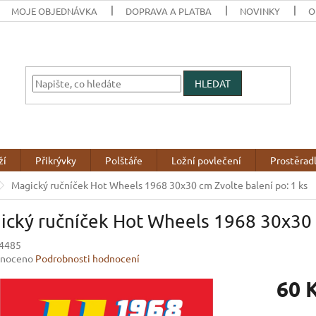
MOJE OBJEDNÁVKA
DOPRAVA A PLATBA
NOVINKY
O
HLEDAT
ží
Přikrývky
Polštáře
Ložní povlečení
Prostěrad
Magický ručníček Hot Wheels 1968 30x30 cm Zvolte balení po: 1 ks
cký ručníček Hot Wheels 1968 30x30 c
4485
né
noceno
Podrobnosti hodnocení
ení
60 
u
Měrná