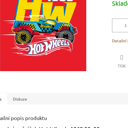
Skla
cena:
ek.
Detailní
TISK
s
Diskuze
ailní popis produktu