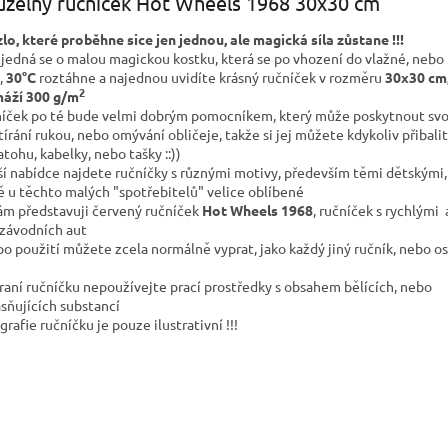
zelný ručníček Hot Wheels 1968 30x30 cm
lo, které proběhne sice jen jednou, ale magická síla zůstane !!!
 jedná se o malou magickou kostku, která se po vhození do vlažné, nebo
,
30°C
roztáhne a najednou uvidíte krásný ručníček v rozměru
30x30 cm,
2
áží 300 g/m
íček po té bude velmi dobrým pomocníkem, který může poskytnout svo
utírání rukou, nebo omývání obličeje, takže si jej můžete kdykoliv přibali
atohu, kabelky, nebo tašky ::))
ší nabídce najdete ručníčky s různými motivy, především těmi dětskými,
ě u těchto malých "spotřebitelů" velice oblíbené
ám představuji červený ručníček
Hot Wheels 1968
, ručníček s rychlými
 závodních aut
po použití můžete zcela normálně vyprat, jako každý jiný ručník, nebo os
praní ručníčku nepoužívejte prací prostředky s obsahem bělících, nebo
asňujících substancí
rafie ručníčku je pouze ilustrativní !!!