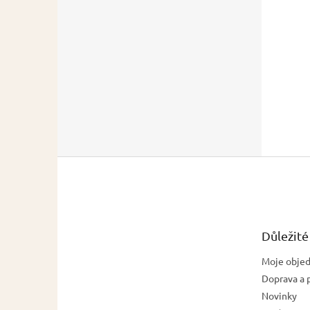
Z
á
p
a
t
Důležité
í
Moje obje
Doprava a 
Novinky