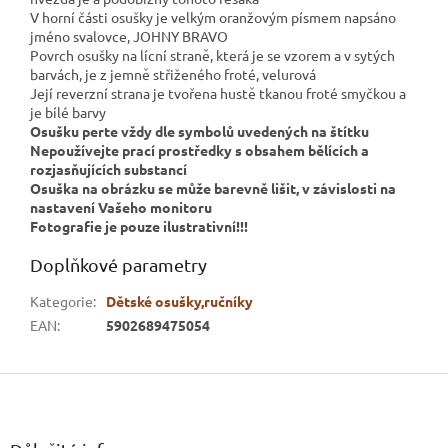
V horní části osušky je velkým oranžovým písmem napsáno
jméno svalovce, JOHNY BRAVO
Povrch osušky na lícní straně, která je se vzorem a v sytých
barvách, je z jemně střiženého froté, velurová
Její reverzní strana je tvořena hustě tkanou froté smyčkou a
je bílé barvy
Osušku perte vždy dle symbolů uvedených na štítku
Nepoužívejte prací prostředky s obsahem bělících a
rozjasňujících substancí
Osuška na obrázku se může barevně lišit, v závislosti na
nastavení Vašeho monitoru
Fotografie je pouze ilustrativní!!!
Doplňkové parametry
Kategorie
:
Dětské osušky,ručníky
EAN
:
5902689475054
Z
á
p