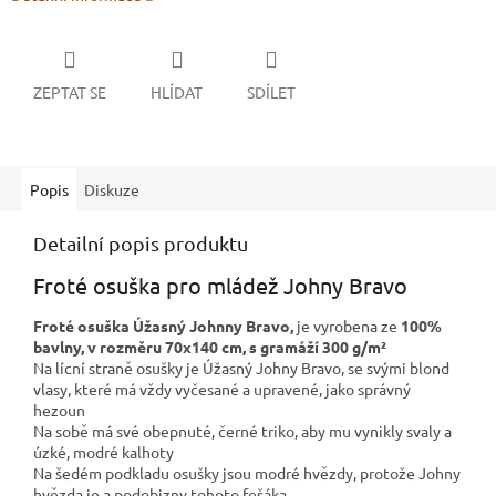
ZEPTAT SE
HLÍDAT
SDÍLET
Popis
Diskuze
Detailní popis produktu
Froté osuška pro mládež Johny Bravo
Froté osuška Úžasný Johnny Bravo,
je vyrobena ze
100%
bavlny, v rozměru 70x140 cm, s gramáží 300 g/m²
Na lícní straně osušky je Úžasný Johny Bravo, se svými blond
vlasy, které má vždy vyčesané a upravené, jako správný
hezoun
Na sobě má své obepnuté, černé triko, aby mu vynikly svaly a
úzké, modré kalhoty
Na šedém podkladu osušky jsou modré hvězdy, protože Johny
hvězda je a podobizny tohoto fešáka