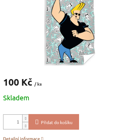
100 Kč
/ ks
Měrná
Skladem
cena:
Přidat do košíku
Detailní informace