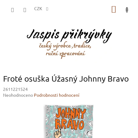
Přejít
NÁKUP
na
CZK
obsah
KOŠÍK
Froté osuška Úžasný Johnny Bravo
2611221524
Průměrné
Neohodnoceno
Podrobnosti hodnocení
hodnocení
produktu
je
0,0
z
5
hvězdiček.