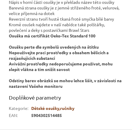
Nápis v horní části osušky je v překladu název této osušky
Barevná strana osušky je z jemně střiženého froté, velurová,
velice příjemná na dotek
Reverzní stranu tvoří hustě tkaná froté smyčka bílé barvy
Kromě osušek najdete v naší nabídce také polštářky,
povlečení a deky s postavičkami Brawl Stars
Osuška má certifikát Oeko-Tex Standard 100
Osušku
perte dle symbolů uvedených na štítku
Nepoužívejte prací prostředky s obsahem bělících a
rozjasňujících substancí
Avivážní prostředky nedoporučujeme používat, mohu
slepit vlákna a tím snížit savost
Odstíny barev obrázků se mohou lehce lišit, v závislosti na
nastavení Vašeho monitoru
Doplňkové parametry
Kategorie
:
Dětské osušky,ručníky
EAN
:
5904302514485