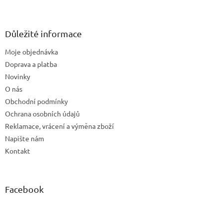
Z
á
p
a
Důležité informace
t
Moje objednávka
í
Doprava a platba
Novinky
O nás
Obchodní podmínky
Ochrana osobních údajů
Reklamace, vrácení a výměna zboží
Napište nám
Kontakt
Facebook