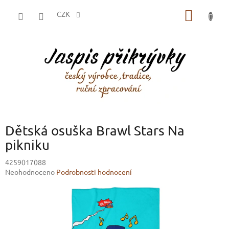
Přejít
NÁKUP
na
CZK
obsah
KOŠÍK
Dětská osuška Brawl Stars Na
pikniku
4259017088
Průměrné
Neohodnoceno
Podrobnosti hodnocení
hodnocení
produktu
je
0,0
z