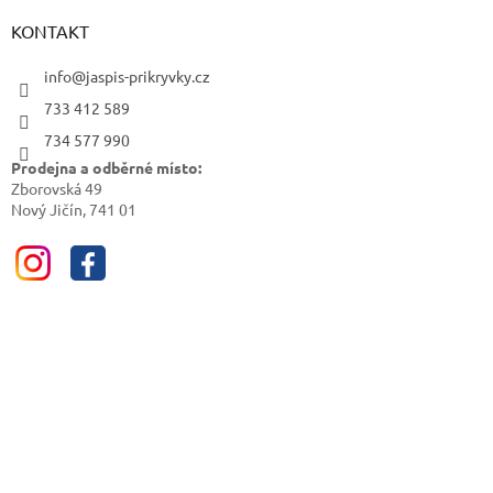
KONTAKT
info@jaspis-prikryvky.cz
733 412 589
734 577 990
Prodejna a odběrné místo:
Zborovská 49
Nový Jičín, 741 01