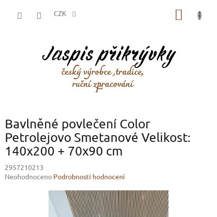
Přejít
NÁKUP
na
CZK
obsah
KOŠÍK
Bavlněné povlečení Color
Petrolejovo Smetanové Velikost:
140x200 + 70x90 cm
2957210213
Průměrné
Neohodnoceno
Podrobnosti hodnocení
hodnocení
produktu
je
0,0