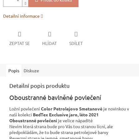
Detailní informace
ZEPTAT SE
HLÍDAT
SDÍLET
Popis
Diskuze
Detailní popis produktu
Oboustranné bavlněné povlečení
Ložní povlečení
Color Petrolejovo Smetanové
je novinkou v
naší kolekci
BedTex Exclusive jaro, léto 2021
Oboustranné povlečení
je velice nápadité
Nevím která strana bude pro Vás tou stranou lícní, ale
předpokládám, že to bude strana petrolejové barvy
Reverzní strana je jemné, smetanové barvy