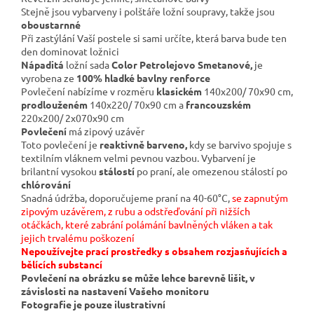
Stejně jsou vybarveny i polštáře ložní soupravy, takže jsou
oboustarnné
Při zastýlání Vaší postele si sami určíte, která barva bude ten
den dominovat ložnici
Nápaditá
ložní sada
Color Petrolejovo Smetanové,
je
vyrobena ze
100% hladké bavlny renforce
Povlečení nabízíme v rozměru
klasickém
140x200/ 70x90 cm,
prodlouženém
140x220/ 70x90 cm a
francouzském
220x200/ 2x070x90 cm
Povlečení
má zipový uzávěr
Toto povlečení je
reaktivně barveno,
kdy se barvivo spojuje s
textilním vláknem velmi pevnou vazbou. Vybarvení je
brilantní vysokou
stálostí
po praní, ale omezenou stálostí po
chlórování
Snadná údržba, doporučujeme praní na 40-60°C,
se zapnutým
zipovým uzávěrem, z rubu a odstřeďování při nižších
otáčkách, které zabrání polámání bavlněných vláken a tak
jejich trvalému poškození
Nepoužívejte prací prostředky s obsahem rozjasňujících a
bělících substancí
Povlečení na obrázku se může lehce barevně lišit, v
závislosti na nastavení Vašeho monitoru
Fotografie je pouze ilustrativní