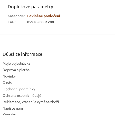
Doplňkové parametry
Kategorie
:
Bavlněné povlečení
EAN
:
8592850331288
Z
á
p
a
Důležité informace
t
Moje objednávka
í
Doprava a platba
Novinky
O nás
Obchodní podmínky
Ochrana osobních údajů
Reklamace, vrácení a výměna zboží
Napište nám
Kontakt